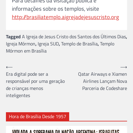
Para detalhes da visitação pública e
informações sobre os templos, visite
http://brasiliatemplo.aigrejadejesuscristo.org
Tagged
A Igreja de Jesus Cristo dos Santos dos Últimos Dias
,
Igreja Mórmon
,
Igreja SUD
,
Templo de Brasília
,
Templo
Mórmon em Brasília
Navegação
⟵
⟶
Era digital pode ser a
Qatar Airways e Xiamen
de
responsável por uma geração
Airlines Lançam Nova
Post
de crianças menos
Parceria de Codeshare
inteligentes
Hora de Brasília Desde 1957