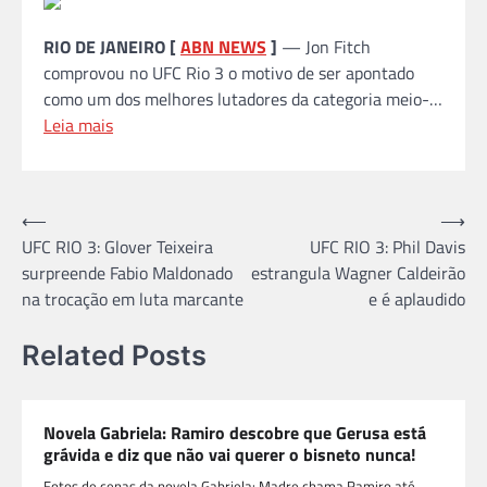
RIO DE JANEIRO [
ABN NEWS
]
— Jon Fitch
comprovou no UFC Rio 3 o motivo de ser apontado
como um dos melhores lutadores da categoria meio-…
Leia mais
Navegação
⟵
⟶
UFC RIO 3: Glover Teixeira
UFC RIO 3: Phil Davis
de
surpreende Fabio Maldonado
estrangula Wagner Caldeirão
Post
na trocação em luta marcante
e é aplaudido
Related Posts
Novela Gabriela: Ramiro descobre que Gerusa está
grávida e diz que não vai querer o bisneto nunca!
Fotos de cenas da novela Gabriela: Madre chama Ramiro até