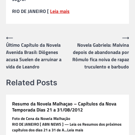
RIO DE JANEIRO [
Leia mais
Navegação
⟵
⟶
Último Capítulo da Novela
Novela Gabriela: Malvina
de
Avenida Brasil: Diógenes
depois de abandonada por
Post
acusa Suelen de arruinar a
Rômulo fica noiva de rapaz
vida de Leandro
truculento e barbudo
Related Posts
Resumo da Novela Malhaçao – Capítulos da Nova
Temporada Dias 21 a 31/08/2012
Foto de Cena da Novela Malhação
RIO DE JANEIRO [ ABN NEWS ] — Leia os Resumos dos próximos
capítulos dos dias 21 a 31 de A…Leia mais