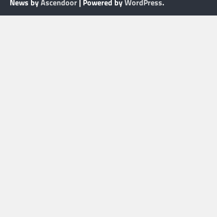
News by
Ascendoor
| Powered by
WordPress
.