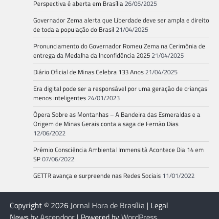
Perspectiva é aberta em Brasília
26/05/2025
Governador Zema alerta que Liberdade deve ser ampla e direito
de toda a população do Brasil
21/04/2025
Pronunciamento do Governador Romeu Zema na Cerimônia de
entrega da Medalha da Inconfidência 2025
21/04/2025
Diário Oficial de Minas Celebra 133 Anos
21/04/2025
Era digital pode ser a responsável por uma geração de crianças
menos inteligentes
24/01/2023
Ópera Sobre as Montanhas – A Bandeira das Esmeraldas e a
Origem de Minas Gerais conta a saga de Fernão Dias
12/06/2022
Prêmio Consciência Ambiental Immensità Acontece Dia 14 em
SP
07/06/2022
GETTR avança e surpreende nas Redes Sociais
11/01/2022
Copyright © 2026
Jornal Hora de Brasília
| Legal
News by
Ascendoor
| Powered by
WordPress
.