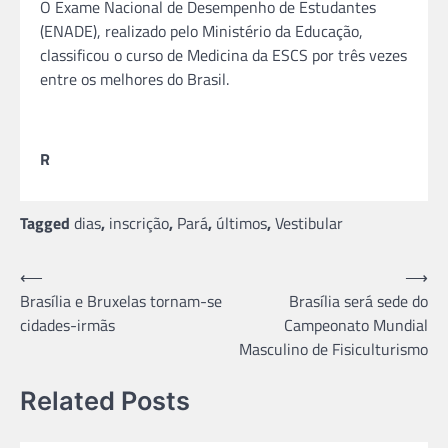
O Exame Nacional de Desempenho de Estudantes
(ENADE), realizado pelo Ministério da Educação,
classificou o curso de Medicina da ESCS por três vezes
entre os melhores do Brasil.
R
Tagged
dias
,
inscrição
,
Pará
,
últimos
,
Vestibular
Navegação
⟵
⟶
Brasília e Bruxelas tornam-se
Brasília será sede do
de
cidades-irmãs
Campeonato Mundial
Post
Masculino de Fisiculturismo
Related Posts