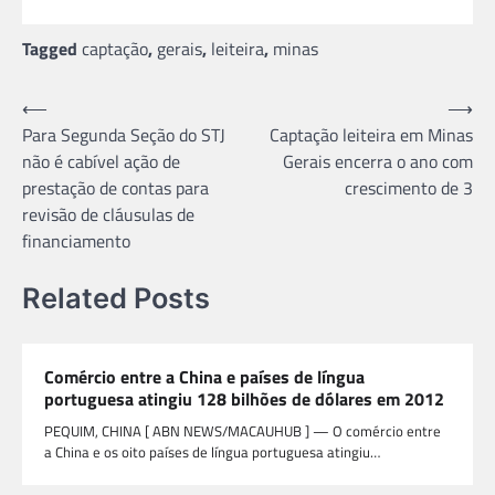
Tagged
captação
,
gerais
,
leiteira
,
minas
Navegação
⟵
⟶
Para Segunda Seção do STJ
Captação leiteira em Minas
de
não é cabível ação de
Gerais encerra o ano com
Post
prestação de contas para
crescimento de 3
revisão de cláusulas de
financiamento
Related Posts
Comércio entre a China e países de língua
portuguesa atingiu 128 bilhões de dólares em 2012
PEQUIM, CHINA [ ABN NEWS/MACAUHUB ] — O comércio entre
a China e os oito países de língua portuguesa atingiu…