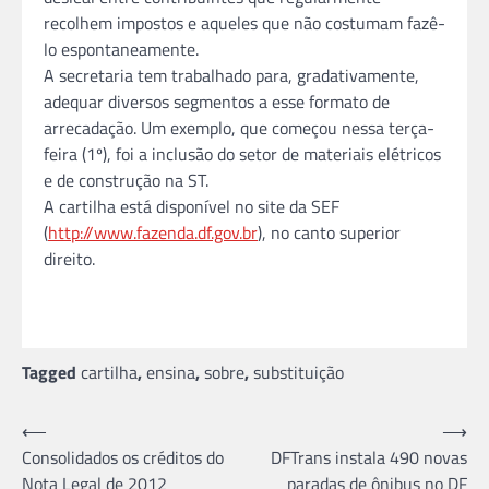
recolhem impostos e aqueles que não costumam fazê-
lo espontaneamente.
A secretaria tem trabalhado para, gradativamente,
adequar diversos segmentos a esse formato de
arrecadação. Um exemplo, que começou nessa terça-
feira (1º), foi a inclusão do setor de materiais elétricos
e de construção na ST.
A cartilha está disponível no site da SEF
(
http://www.fazenda.df.gov.br
), no canto superior
direito.
Tagged
cartilha
,
ensina
,
sobre
,
substituição
Navegação
⟵
⟶
Consolidados os créditos do
DFTrans instala 490 novas
de
Nota Legal de 2012
paradas de ônibus no DF