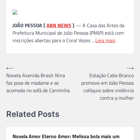
JOÃO PESSOA [
ABN NEWS
]
— A Casa das Artes da
Prefeitura Municipal de João Pessoa (PMJP) está com
inscrições abertas para o Coral Vozes …
Leia mais
Navegação
⟵
⟶
Novela Avenida Brasil: Nina
Estação Cabo Branco
de
faz pose de madame e se
promove em João Pessoa
Post
acomoda no sofá de Carminha
colóquio sobre violência
contra a mulher
Related Posts
Novela Amor Eterno Amor: Melissa bola mais um