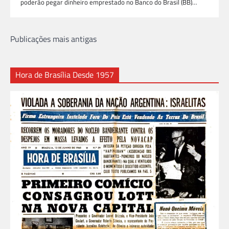
poderão pegar dinheiro emprestado no Banco do Brasil (BB)…
Navegação
Publicações mais antigas
por
posts
Hora de Brasília Desde 1957