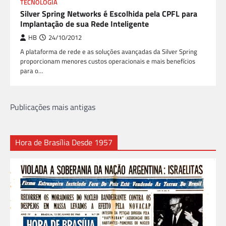
TECNOLOGIA
Silver Spring Networks é Escolhida pela CPFL para
Implantação de sua Rede Inteligente
HB
24/10/2012
A plataforma de rede e as soluções avançadas da Silver Spring
proporcionam menores custos operacionais e mais benefícios
para o…
Navegação
Publicações mais antigas
por
posts
Hora de Brasília Desde 1957