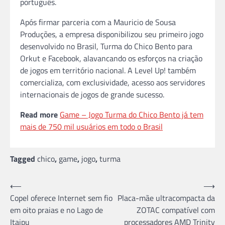
português.
Após firmar parceria com a Mauricio de Sousa
Produções, a empresa disponibilizou seu primeiro jogo
desenvolvido no Brasil, Turma do Chico Bento para
Orkut e Facebook, alavancando os esforços na criação
de jogos em território nacional. A Level Up! também
comercializa, com exclusividade, acesso aos servidores
internacionais de jogos de grande sucesso.
Read more
Game – Jogo Turma do Chico Bento já tem
mais de 750 mil usuários em todo o Brasil
Tagged
chico
,
game
,
jogo
,
turma
Navegação
⟵
⟶
Copel oferece Internet sem fio
Placa-mãe ultracompacta da
de
em oito praias e no Lago de
ZOTAC compatível com
Post
Itaipu
processadores AMD Trinity