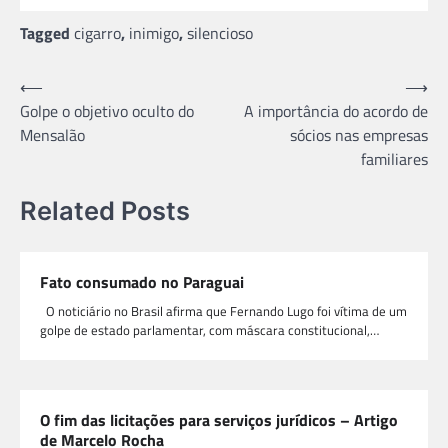
Tagged
cigarro
,
inimigo
,
silencioso
Navegação
⟵
⟶
Golpe o objetivo oculto do
A importância do acordo de
de
Mensalão
sócios nas empresas
Post
familiares
Related Posts
Fato consumado no Paraguai
O noticiário no Brasil afirma que Fernando Lugo foi vítima de um
golpe de estado parlamentar, com máscara constitucional,…
O fim das licitações para serviços jurídicos – Artigo
de Marcelo Rocha