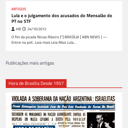
ARTIGOS
Lula e o julgamento dos acusados do Mensalão do
PT no STF
HB
24/10/2012
O fim da picada Nicias Ribeiro [*] BRASÍLIA [ ABN NEWS ] —
Entrei na polí…Leia mais Leia Mais Lula…
Navegação
Publicações mais antigas
por
posts
Hora de Brasília Desde 1957