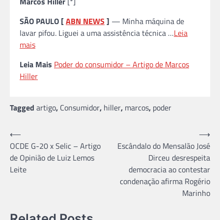
Marcos Hiller
[*]
SÃO PAULO [
ABN NEWS
]
— Minha máquina de
lavar pifou. Liguei a uma assistência técnica …
Leia
mais
Leia Mais
Poder do consumidor – Artigo de Marcos
Hiller
Tagged
artigo
,
Consumidor
,
hiller
,
marcos
,
poder
Navegação
⟵
⟶
OCDE G-20 x Selic – Artigo
Escândalo do Mensalão José
de
de Opinião de Luiz Lemos
Dirceu desrespeita
Post
Leite
democracia ao contestar
condenação afirma Rogério
Marinho
Related Posts