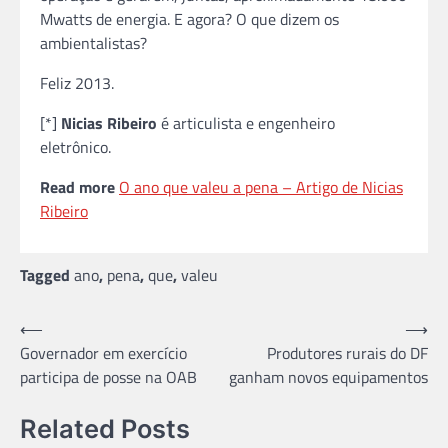
Mwatts de energia. E agora? O que dizem os
ambientalistas?
Feliz 2013.
[*]
Nicias Ribeiro
é articulista e engenheiro
eletrônico.
Read more
O ano que valeu a pena – Artigo de Nicias
Ribeiro
Tagged
ano
,
pena
,
que
,
valeu
Navegação
⟵
⟶
Governador em exercício
Produtores rurais do DF
de
participa de posse na OAB
ganham novos equipamentos
Post
Related Posts