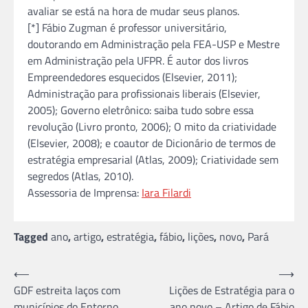
avaliar se está na hora de mudar seus planos.
[*] Fábio Zugman é professor universitário,
doutorando em Administração pela FEA-USP e Mestre
em Administração pela UFPR. É autor dos livros
Empreendedores esquecidos (Elsevier, 2011);
Administração para profissionais liberais (Elsevier,
2005); Governo eletrônico: saiba tudo sobre essa
revolução (Livro pronto, 2006); O mito da criatividade
(Elsevier, 2008); e coautor de Dicionário de termos de
estratégia empresarial (Atlas, 2009); Criatividade sem
segredos (Atlas, 2010).
Assessoria de Imprensa:
Iara Filardi
Tagged
ano
,
artigo
,
estratégia
,
fábio
,
lições
,
novo
,
Pará
Navegação
⟵
⟶
GDF estreita laços com
Lições de Estratégia para o
de
municípios do Entorno
ano novo – Artigo de Fábio