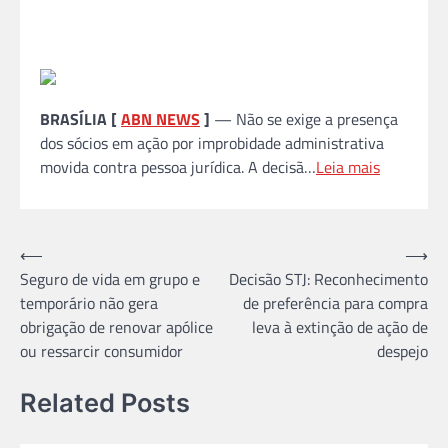
BRASÍLIA [
ABN NEWS
]
— Não se exige a presença
dos sócios em ação por improbidade administrativa
movida contra pessoa jurídica. A decisã…
Leia mais
Navegação
⟵
⟶
Seguro de vida em grupo e
Decisão STJ: Reconhecimento
de
temporário não gera
de preferência para compra
Post
obrigação de renovar apólice
leva à extinção de ação de
ou ressarcir consumidor
despejo
Related Posts