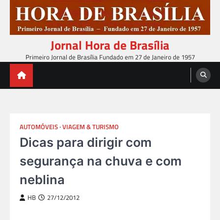
Skip
to
content
Jornal Hora de Brasília
Primeiro Jornal de Brasília Fundado em 27 de Janeiro de 1957
AUTOMÓVEIS
VIAGEM & TURISMO
Dicas para dirigir com
segurança na chuva e com
neblina
HB
27/12/2012