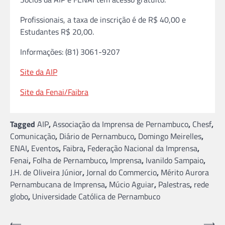
Profissionais, a taxa de inscrição é de R$ 40,00 e
Estudantes R$ 20,00.
Informações: (81) 3061-9207
Site da AIP
Site da Fenai/Faibra
Tagged
AIP
,
Associação da Imprensa de Pernambuco
,
Chesf
,
Comunicação
,
Diário de Pernambuco
,
Domingo Meirelles
,
ENAI
,
Eventos
,
Faibra
,
Federação Nacional da Imprensa
,
Fenai
,
Folha de Pernambuco
,
Imprensa
,
Ivanildo Sampaio
,
J.H. de Oliveira Júnior
,
Jornal do Commercio
,
Mérito Aurora
Pernambucana de Imprensa
,
Múcio Aguiar
,
Palestras
,
rede
globo
,
Universidade Católica de Pernambuco
Navegação
⟵
⟶