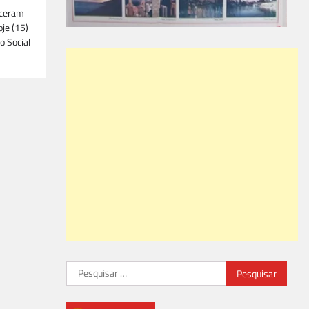
sceram
oje (15)
o Social
Pesquisar
por: