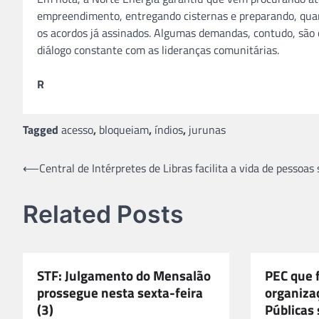
empreendimento, entregando cisternas e preparando, quan
os acordos já assinados. Algumas demandas, contudo, sã
diálogo constante com as lideranças comunitárias.
R
Tagged
acesso
,
bloqueiam
,
índios
,
jurunas
Navegação
⟵
Central de Intérpretes de Libras facilita a vida de pessoas
de
Related Posts
Post
STF: Julgamento do Mensalão
PEC que f
prossegue nesta sexta-feira
organiza
(3)
Públicas 