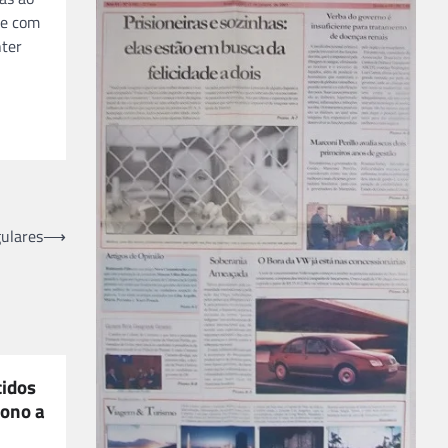
de com
nter
ulares
⟶
cidos
bono a