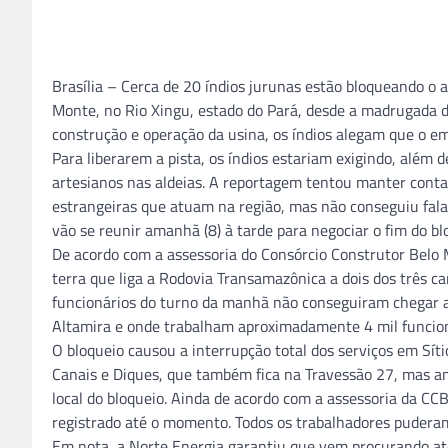
Brasília – Cerca de 20 índios jurunas estão bloqueando o a
Monte, no Rio Xingu, estado do Pará, desde a madrugada d
construção e operação da usina, os índios alegam que o e
Para liberarem a pista, os índios estariam exigindo, além
artesianos nas aldeias. A reportagem tentou manter conta
estrangeiras que atuam na região, mas não conseguiu fal
vão se reunir amanhã (8) à tarde para negociar o fim do bl
De acordo com a assessoria do Consórcio Construtor Belo
terra que liga a Rodovia Transamazônica a dois dos três c
funcionários do turno da manhã não conseguiram chegar at
Altamira e onde trabalham aproximadamente 4 mil funcioná
O bloqueio causou a interrupção total dos serviços em Síti
Canais e Diques, que também fica na Travessão 27, mas ant
local do bloqueio. Ainda de acordo com a assessoria da C
registrado até o momento. Todos os trabalhadores puderam
Em nota, a Norte Energia garantiu que vem procurando at