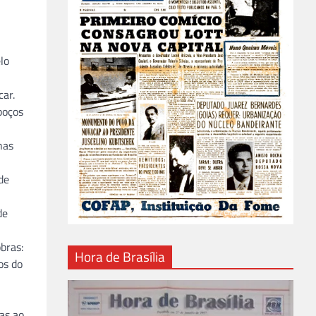
lo
car.
poços
nas
de
de
bras:
Hora de Brasília
os do
as ao