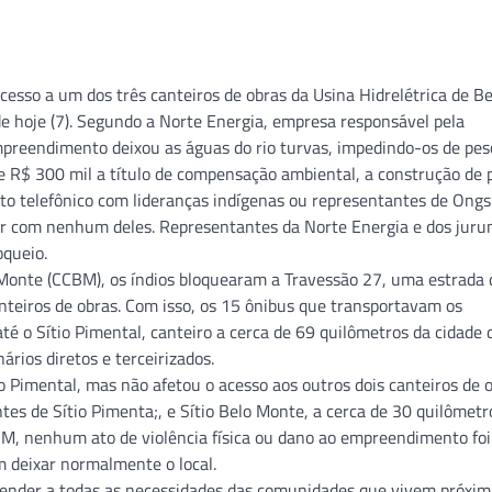
cesso a um dos três canteiros de obras da Usina Hidrelétrica de Be
e hoje (7). Segundo a Norte Energia, empresa responsável pela
mpreendimento deixou as águas do rio turvas, impedindo-os de pes
 de R$ 300 mil a título de compensação ambiental, a construção de 
to telefônico com lideranças indígenas ou representantes de Ongs
ar com nenhum deles. Representantes da Norte Energia e dos juru
oqueio.
 Monte (CCBM), os índios bloquearam a Travessão 27, uma estrada 
anteiros de obras. Com isso, os 15 ônibus que transportavam os
é o Sítio Pimental, canteiro a cerca de 69 quilômetros da cidade 
rios diretos e terceirizados.
o Pimental, mas não afetou o acesso aos outros dois canteiros de o
es de Sítio Pimenta;, e Sítio Belo Monte, a cerca de 30 quilômetr
CBM, nenhum ato de violência física ou dano ao empreendimento foi
 deixar normalmente o local.
ender a todas as necessidades das comunidades que vivem próxim