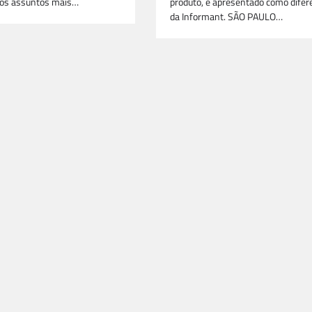
 os assuntos mais…
produto, é apresentado como difer
da Informant. SÃO PAULO…