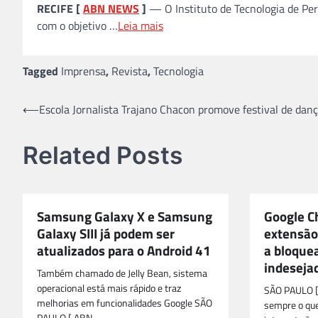
RECIFE [
ABN NEWS
]
— O Instituto de Tecnologia de Pe
com o objetivo …
Leia mais
Tagged
Imprensa
,
Revista
,
Tecnologia
Navegação
⟵
Escola Jornalista Trajano Chacon promove festival de dan
de
Related Posts
Post
Samsung Galaxy X e Samsung
Google C
Galaxy SIII já podem ser
extensão
atualizados para o Android 41
a bloque
indeseja
Também chamado de Jelly Bean, sistema
operacional está mais rápido e traz
SÃO PAULO 
melhorias em funcionalidades Google SÃO
sempre o qu