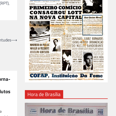
(RPT),
ntudes
⟶
orna-
dutos
Hora de Brasília
o