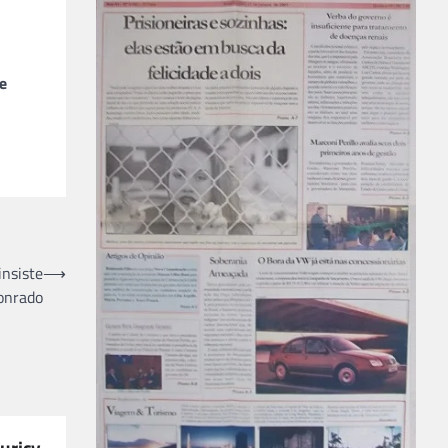
te
insiste
⟶
onrado
uricy