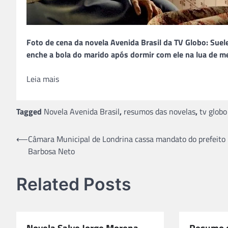
Foto de cena da novela Avenida Brasil da TV Globo: Suelen
enche a bola do marido após dormir com ele na lua de m
Leia mais
Tagged
Novela Avenida Brasil
,
resumos das novelas
,
tv globo
Navegação
⟵
Câmara Municipal de Londrina cassa mandato do prefeito
Barbosa Neto
de
Post
Related Posts
Novela Salve Jorge Morena
Resumo d