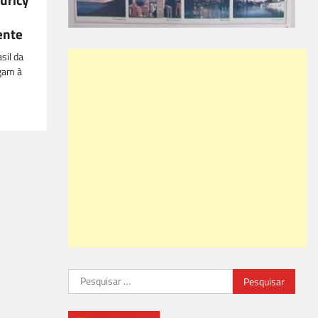
ente
sil da
egam à
Pesquisar
por: