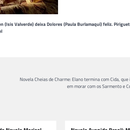
 (Isis Valverde) deixa Dolores (Paula Burlamaqui) feliz. Pirigue
el
Novela Cheias de Charme: Elano termina com Cida, que 
em morar com os Sarmento e C
a Novela Marisol –
Novela Avenida Brasil: M