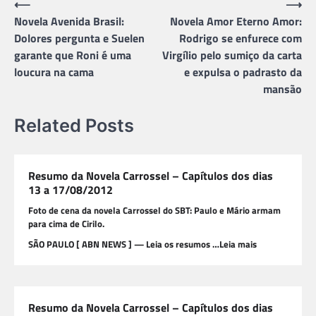
Navegação
⟵
⟶
Novela Avenida Brasil:
Novela Amor Eterno Amor:
de
Dolores pergunta e Suelen
Rodrigo se enfurece com
Post
garante que Roni é uma
Virgílio pelo sumiço da carta
loucura na cama
e expulsa o padrasto da
mansão
Related Posts
Resumo da Novela Carrossel – Capítulos dos dias
13 a 17/08/2012
Foto de cena da novela Carrossel do SBT: Paulo e Mário armam
para cima de Cirilo.
SÃO PAULO [ ABN NEWS ] — Leia os resumos …Leia mais
Resumo da Novela Carrossel – Capítulos dos dias