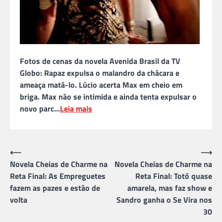
Fotos de cenas da novela Avenida Brasil da TV
Globo: Rapaz expulsa o malandro da chácara e
ameaça matá-lo. Lúcio acerta Max em cheio em
briga. Max não se intimida e ainda tenta expulsar o
novo parc…
Leia mais
Navegação
⟵
⟶
Novela Cheias de Charme na
Novela Cheias de Charme na
de
Reta Final: As Empreguetes
Reta Final: Totó quase
Post
fazem as pazes e estão de
amarela, mas faz show e
volta
Sandro ganha o Se Vira nos
30