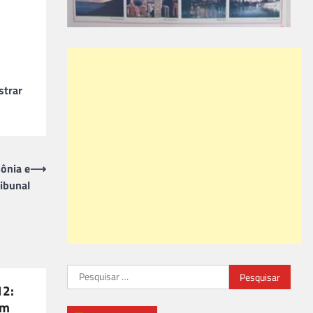
strar
ônia e
⟶
ibunal
Pesquisar
12:
por:
êm