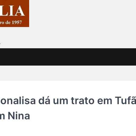
7
Monalisa dá um trato em Tuf
m Nina