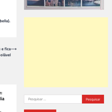
ella).
 e fica
⟶
olável
e:
Pesquisar
lia
por: