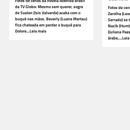
Fotos de cenas da novela Avenida Brasil
da TV Globo: Mesmo sem querer, sogra
Fotos de cen
de Suelen (Isis Valverde) acaba com o
Zarolha (Leo
buquê nas mãos. Beverly (Luana Martau)
Serrado) se 
fica chateada em perder o buquê para
Nacib (Humb
Dolore…Leia mais
(Juliana Pae
árabe,…Leia