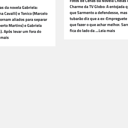
Fotos de Cenas da Novela Cheias 
Charme da TV Globo: A entojada q
as da novela Gabriela:
que Sarmento a defendesse, mas
na Cavalli) e Tonico (Marcelo
tubarão diz que a ex-Empreguete
tornam aliados para separar
que fazer o que achar melhor. Sa
erto Martins) e Gabriela
fica do lado da …Leia mais
s). Após levar um fora do
 mais