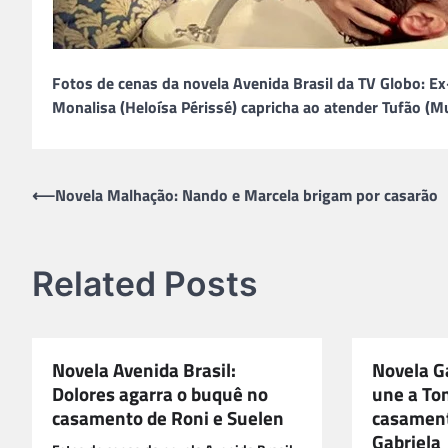
Fotos de cenas da novela Avenida Brasil da TV Globo: Ex
Monalisa (Heloísa Périssé) capricha ao atender Tufão (Mu
Navegação
⟵
Novela Malhação: Nando e Marcela brigam por casarão
de
Post
Related Posts
Novela Avenida Brasil:
Novela Ga
Dolores agarra o buquê no
une a Ton
casamento de Roni e Suelen
casament
Gabriela