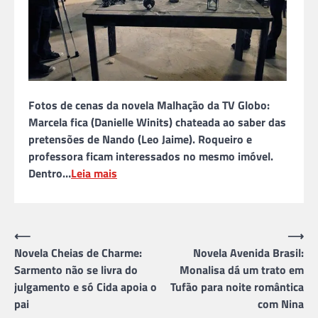
Fotos de cenas da novela Malhação da TV Globo:
Marcela fica (Danielle Winits) chateada ao saber das
pretensões de Nando (Leo Jaime). Roqueiro e
professora ficam interessados no mesmo imóvel.
Dentro…
Leia mais
Navegação
⟵
⟶
Novela Cheias de Charme:
Novela Avenida Brasil:
de
Sarmento não se livra do
Monalisa dá um trato em
Post
julgamento e só Cida apoia o
Tufão para noite romântica
pai
com Nina