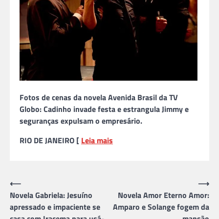
Fotos de cenas da novela Avenida Brasil da TV
Globo: Cadinho invade festa e estrangula Jimmy e
seguranças expulsam o empresário.
RIO DE JANEIRO [
Leia mais
Navegação
⟵
⟶
Novela Gabriela: Jesuíno
Novela Amor Eterno Amor:
de
apressado e impaciente se
Amparo e Solange fogem da
Post
casa com Iracema para usá-
mansão