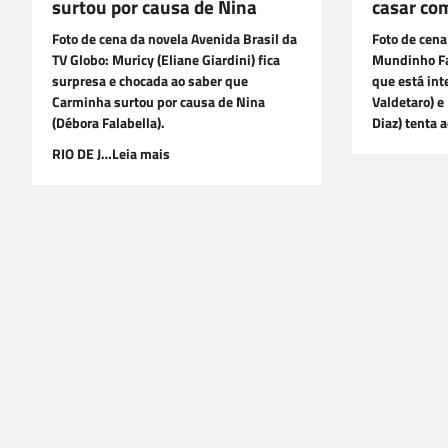
surtou por causa de Nina
casar co
Foto de cena da novela Avenida Brasil da
Foto de cena
TV Globo: Muricy (Eliane Giardini) fica
Mundinho Fa
surpresa e chocada ao saber que
que está int
Carminha surtou por causa de Nina
Valdetaro) e
(Débora Falabella).
Diaz) tenta 
RIO DE J…Leia mais