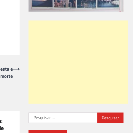
a
esta e
⟶
 morte
Pesquisar
e:
por:
de