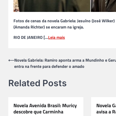
Fotos de cenas da novela Gabriela: Jesuíno (José Wilker
(Amanda Richter) se encaram na igreja.
RIO DE JANEIRO […
Leia mais
Navegação
⟵
Novela Gabriela: Ramiro aponta arma a Mundinho e Ger
entra na frente para defender o amado
de
Post
Related Posts
Novela Avenida Brasil: Muricy
Novela G
descobre que Carminha
avisa a R