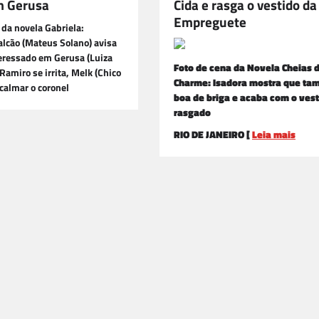
m Gerusa
Cida e rasga o vestido da
Empreguete
 da novela Gabriela:
lcão (Mateus Solano) avisa
eressado em Gerusa (Luiza
Foto de cena da Novela Cheias 
 Ramiro se irrita, Melk (Chico
Charme: Isadora mostra que ta
acalmar o coronel
boa de briga e acaba com o ves
rasgado
RIO DE JANEIRO [
Leia mais