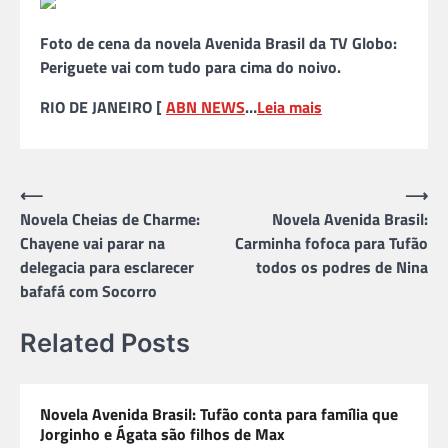
Foto de cena da novela Avenida Brasil da TV Globo:
Periguete vai com tudo para cima do noivo.
RIO DE JANEIRO [
ABN NEWS
…
Leia mais
Navegação
⟵
⟶
Novela Cheias de Charme:
Novela Avenida Brasil:
de
Chayene vai parar na
Carminha fofoca para Tufão
Post
delegacia para esclarecer
todos os podres de Nina
bafafá com Socorro
Related Posts
Novela Avenida Brasil: Tufão conta para família que
Jorginho e Ágata são filhos de Max