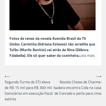
Fotos de cenas da novela Avenida Brasil da TV
Globo: Carminha (Adriana Esteves) não acredita que
Tufão (Murilo Benício) vai atrás de Nina (Débora
Falabella). Ele só quer saber da cozinheira.
Leia mais
Navegação
⟵
⟶
Segunda Turma do STJ eleva
Novela Cheias de Charme:
de
de R$ 15 mil para R$ 300 mil
Isadora encontra Cida na casa
Post
honorários em execução fiscal
de Conrado e parte para cima
extinta