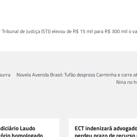
ibunal de Justiça (STJ) elevou de R$ 15 mil para R$ 300 mil o va
surra
Novela Avenida Brasil: Tufão despreza Carminha e corre a
Nina no h
udiciário Laudo
ECT indenizará advogad
ório homologado
perdeu prazo de recurso 