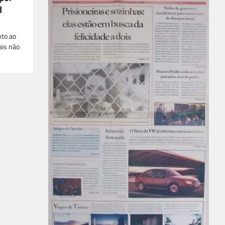
l
nto ao
ais não