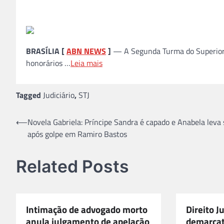
BRASÍLIA [
ABN NEWS
]
— A Segunda Turma do Superior Tr
honorários …
Leia mais
Tagged
Judiciário
,
STJ
Navegação
⟵
Novela Gabriela: Príncipe Sandra é capado e Anabela leva 
após golpe em Ramiro Bastos
de
Post
Related Posts
Intimação de advogado morto
Direito J
anula julgamento de apelação
demarcat