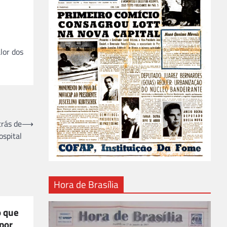
lor dos
trás de
⟶
ospital
Hora de Brasília
o que
por