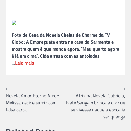
Foto de Cena da Novela Cheias de Charme da TV
Globo: A Empreguete entra na casa da Sarmenta e
mostra quem é que manda agora. `Meu quarto agora
é lá em cima`, Cida arrasa com as entojadas
…
Leia mais
Navegação
⟵
⟶
Novela Amor Eterno Amor:
Atriz na Novela Gabriela,
de
Melissa decide sumir com
Ivete Sangalo brinca e diz que
Post
falsa carta
se vivesse naquela época ia
ser quenga