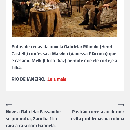
Fotos de cenas da novela Gabriela: Rômulo (Henri
Castelli) confessa a Malvina (Vanessa Giácomo) que
é casado. Melk (Chico Diaz) permite que ele corteje a
filha.
RIO DE JANEIRO…
Leia mais
Navegação
⟵
⟶
Novela Gabriela: Passando-
Posição correta ao dormir
de
se por outra, Zarolha fica
evita problemas na coluna
Post
cara a cara com Gabriela,