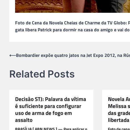
Foto de Cena da Novela Cheias de Charme da TV Globo: P
gata libera Patrick para dormir na casa do amigo e vai d
Navegação
⟵
Bombardier expõe quatro jatos na Jet Expo 2012, na Rú
de
Related Posts
Post
Decisão STJ: Palavra da vítima
Novela A
é suficiente para configurar
Melissa 
uso de arma de fogo em
das grade
assalto
libertada
BRASÍLIA [ ABN NEWS ] — Para aplicar o
Foto de cen