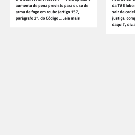
aumento de pena previsto para o uso de
da TV Globo:
arma de fogo em roubo (artigo 157,
sair da cadei
parágrafo 2º, do Código …Leia mais
justiça, co
daqui!`, diz 