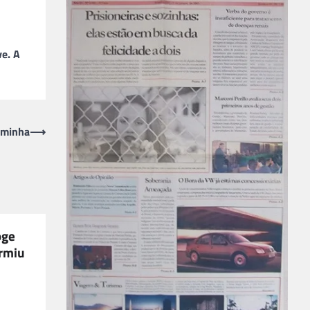
ve. A
rminha
⟶
oge
ormiu