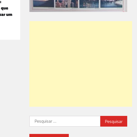
:
e que
ssar um
Pesquisar
por: