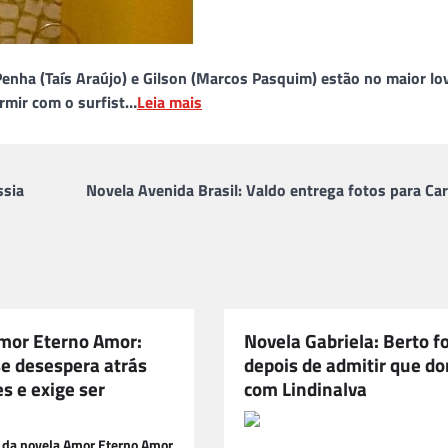
enha (Taís Araújo) e Gilson (Marcos Pasquim) estão no maior lo
ormir com o surfist…
Leia mais
ssia
Novela Avenida Brasil: Valdo entrega fotos para Ca
mor Eterno Amor:
Novela Gabriela: Berto f
se desespera atrás
depois de admitir que d
s e exige ser
com Lindinalva
a da novela Amor Eterno Amor