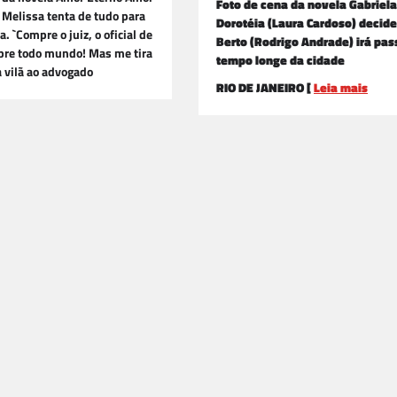
Foto de cena da novela Gabriela
 Melissa tenta de tudo para
Dorotéia (Laura Cardoso) decid
a. `Compre o juiz, o oficial de
Berto (Rodrigo Andrade) irá pa
mpre todo mundo! Mas me tira
tempo longe da cidade
a vilã ao advogado
RIO DE JANEIRO [
Leia mais