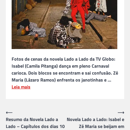
Fotos de cenas da novela Lado a Lado da TV Globo:
Isabel (Camila Pitanga) dança em pleno Carnaval
carioca. Dois blocos se encontram e sai confusão. Zé
Maria (Lázaro Ramos) enfrenta os janotinhas e …
Leia mais
Navegação
⟵
⟶
Resumo da Novela Lado a
Novela Lado a Lado: Isabel e
de
Lado – Capítulos dos dias 10
Zé Maria se beijam em