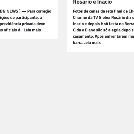
Rosário e Inácio
ABN NEWS ] — Para correção
Fotos de cenas da reta final de Ch
ições de participante, a
Charme da TV Globo: Rosário diz 
previdência privada deve
Inacio e depois é só festa no Borr
es oficiais d…Leia mais
Cida e Elano são só alegria depois
casamento. Após enfrentarem mu
barr…Leia mais