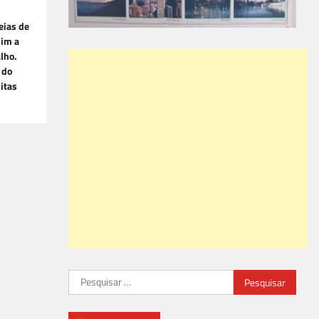
eias de
sim a
alho.
 do
itas
Pesquisar
por: