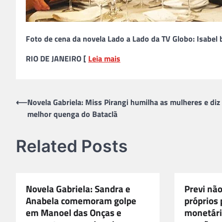
Foto de cena da novela Lado a Lado da TV Globo: Isabel b
RIO DE JANEIRO [
Leia mais
Navegação
⟵
Novela Gabriela: Miss Pirangi humilha as mulheres e diz 
melhor quenga do Bataclã
de
Post
Related Posts
Novela Gabriela: Sandra e
Previ não
Anabela comemoram golpe
próprios 
em Manoel das Onças e
monetári