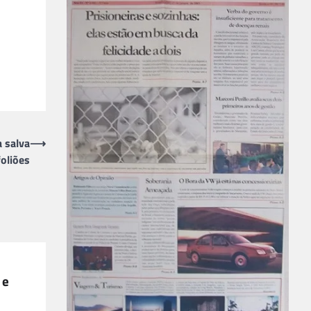
a salva
⟶
foliões
 e