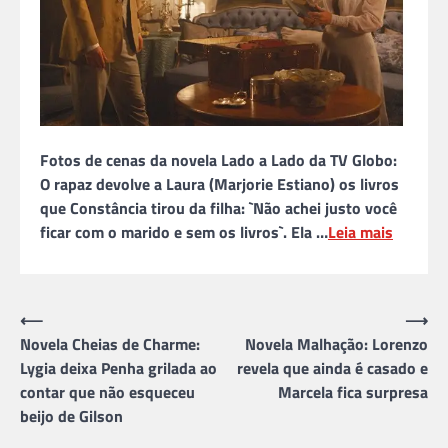
Fotos de cenas da novela Lado a Lado da TV Globo:
O rapaz devolve a Laura (Marjorie Estiano) os livros
que Constância tirou da filha: `Não achei justo você
ficar com o marido e sem os livros`. Ela …
Leia mais
Navegação
⟵
⟶
Novela Cheias de Charme:
Novela Malhação: Lorenzo
de
Lygia deixa Penha grilada ao
revela que ainda é casado e
Post
contar que não esqueceu
Marcela fica surpresa
beijo de Gilson