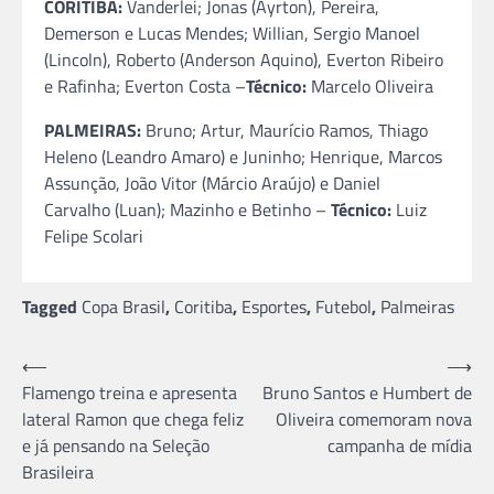
CORITIBA:
Vanderlei; Jonas (Ayrton), Pereira,
Demerson e Lucas Mendes; Willian, Sergio Manoel
(Lincoln), Roberto (Anderson Aquino), Everton Ribeiro
e Rafinha; Everton Costa –
Técnico:
Marcelo Oliveira
PALMEIRAS:
Bruno; Artur, Maurício Ramos, Thiago
Heleno (Leandro Amaro) e Juninho; Henrique, Marcos
Assunção, João Vitor (Márcio Araújo) e Daniel
Carvalho (Luan); Mazinho e Betinho –
Técnico:
Luiz
Felipe Scolari
Tagged
Copa Brasil
,
Coritiba
,
Esportes
,
Futebol
,
Palmeiras
Navegação
⟵
⟶
Flamengo treina e apresenta
Bruno Santos e Humbert de
de
lateral Ramon que chega feliz
Oliveira comemoram nova
Post
e já pensando na Seleção
campanha de mídia
Brasileira