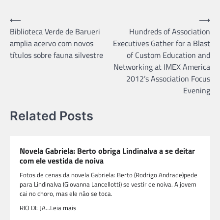
Navegação
⟵
⟶
Biblioteca Verde de Barueri
Hundreds of Association
de
amplia acervo com novos
Executives Gather for a Blast
Post
títulos sobre fauna silvestre
of Custom Education and
Networking at IMEX America
2012’s Association Focus
Evening
Related Posts
Novela Gabriela: Berto obriga Lindinalva a se deitar
com ele vestida de noiva
Fotos de cenas da novela Gabriela: Berto (Rodrigo Andrade)pede
para Lindinalva (Giovanna Lancellotti) se vestir de noiva. A jovem
cai no choro, mas ele não se toca.
RIO DE JA…Leia mais