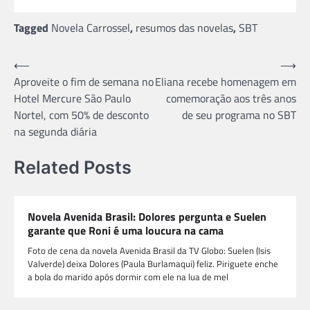
Tagged
Novela Carrossel
,
resumos das novelas
,
SBT
Navegação
⟵
⟶
Aproveite o fim de semana no
Eliana recebe homenagem em
de
Hotel Mercure São Paulo
comemoração aos três anos
Post
Nortel, com 50% de desconto
de seu programa no SBT
na segunda diária
Related Posts
Novela Avenida Brasil: Dolores pergunta e Suelen
garante que Roni é uma loucura na cama
Foto de cena da novela Avenida Brasil da TV Globo: Suelen (Isis
Valverde) deixa Dolores (Paula Burlamaqui) feliz. Piriguete enche
a bola do marido após dormir com ele na lua de mel