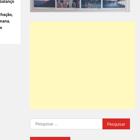
 balanço
lhação,
emana.
em
Pesquisar
por: