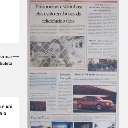
sformar
⟶
buleta
ue vai
a o