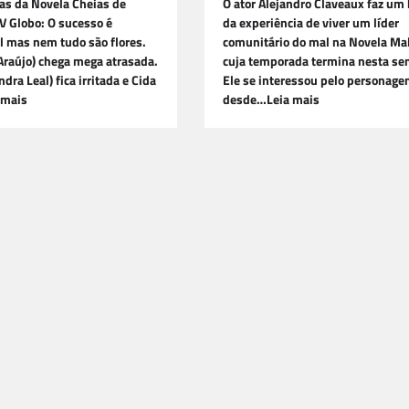
as da Novela Cheias de
O ator Alejandro Claveaux faz um
V Globo: O sucesso é
da experiência de viver um líder
l mas nem tudo são flores.
comunitário do mal na Novela Ma
Araújo) chega mega atrasada.
cuja temporada termina nesta s
dra Leal) fica irritada e Cida
Ele se interessou pelo personag
 mais
desde…Leia mais