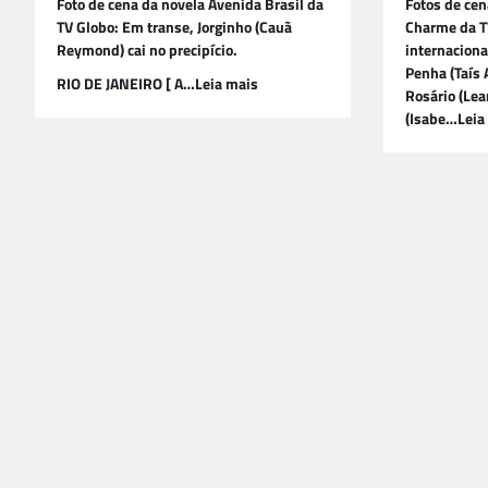
Foto de cena da novela Avenida Brasil da
Fotos de cen
TV Globo: Em transe, Jorginho (Cauã
Charme da T
Reymond) cai no precipício.
internaciona
Penha (Taís 
RIO DE JANEIRO [ A…Leia mais
Rosário (Lean
(Isabe…Leia