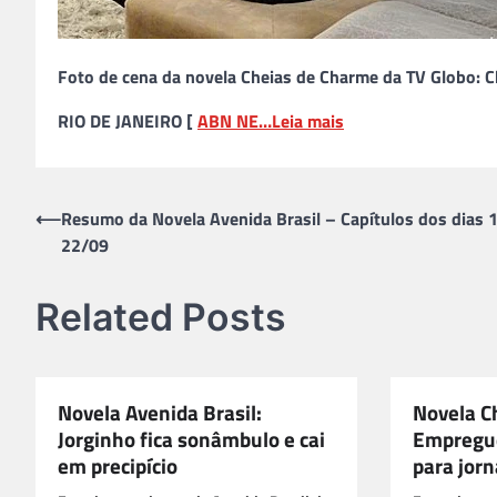
Foto de cena da novela Cheias de Charme da TV Globo: C
RIO DE JANEIRO [
ABN NE…
Leia mais
Navegação
⟵
Resumo da Novela Avenida Brasil – Capítulos dos dias 
22/09
de
Post
Related Posts
Novela Avenida Brasil:
Novela C
Jorginho fica sonâmbulo e cai
Empregue
em precipício
para jorn