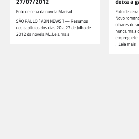
27/07/2012
deixa a 
Foto de cena da novela Marisol
Foto de cena
Novo romanc
SÃO PAULO [ ABN NEWS ] — Resumos
olhares duran
dos capítulos dos dias 20 a 27 de Julho de
nunca mais d
2012 da novela M…Leia mais
empreguete
…Leia mais