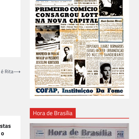
 é Rita
⟶
Hora de Brasília
istas
 o