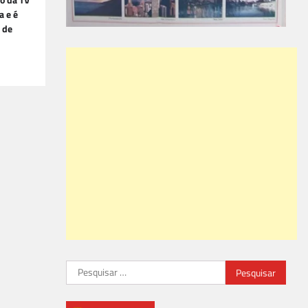
o da TV
a e é
 de
Pesquisar
por: