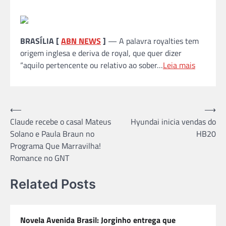
BRASÍLIA [
ABN NEWS
]
— A palavra royalties tem
origem inglesa e deriva de royal, que quer dizer
“aquilo pertencente ou relativo ao sober…
Leia mais
Navegação
⟵
⟶
Claude recebe o casal Mateus
Hyundai inicia vendas do
de
Solano e Paula Braun no
HB20
Post
Programa Que Marravilha!
Romance no GNT
Related Posts
Novela Avenida Brasil: Jorginho entrega que