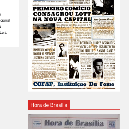
o
cional
s
Leia
Hora de Brasília