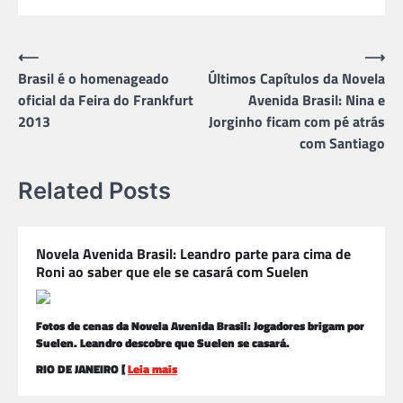
Navegação
⟵
⟶
Brasil é o homenageado
Últimos Capítulos da Novela
de
oficial da Feira do Frankfurt
Avenida Brasil: Nina e
Post
2013
Jorginho ficam com pé atrás
com Santiago
Related Posts
Novela Avenida Brasil: Leandro parte para cima de
Roni ao saber que ele se casará com Suelen
Fotos de cenas da Novela Avenida Brasil: Jogadores brigam por
Suelen. Leandro descobre que Suelen se casará.
RIO DE JANEIRO [
Leia mais