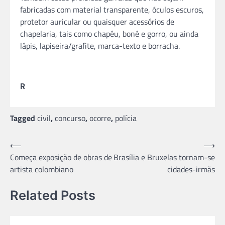
fabricadas com material transparente, óculos escuros,
protetor auricular ou quaisquer acessórios de
chapelaria, tais como chapéu, boné e gorro, ou ainda
lápis, lapiseira/grafite, marca-texto e borracha.
R
Tagged
civil
,
concurso
,
ocorre
,
polícia
Navegação
⟵
⟶
Começa exposição de obras de
Brasília e Bruxelas tornam-se
de
artista colombiano
cidades-irmãs
Post
Related Posts