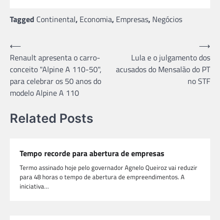
Tagged
Continental
,
Economia
,
Empresas
,
Negócios
Navegação
⟵
⟶
Renault apresenta o carro-
Lula e o julgamento dos
de
conceito "Alpine A 110-50",
acusados do Mensalão do PT
Post
para celebrar os 50 anos do
no STF
modelo Alpine A 110
Related Posts
Tempo recorde para abertura de empresas
Termo assinado hoje pelo governador Agnelo Queiroz vai reduzir
para 48 horas o tempo de abertura de empreendimentos. A
iniciativa…