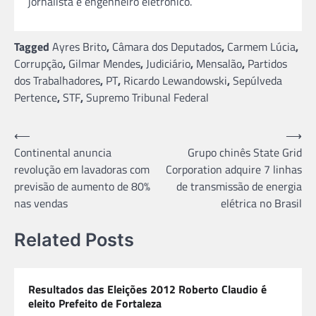
jornalista e engenheiro eletrônico.
Tagged
Ayres Brito
,
Câmara dos Deputados
,
Carmem Lúcia
,
Corrupção
,
Gilmar Mendes
,
Judiciário
,
Mensalão
,
Partidos
dos Trabalhadores
,
PT
,
Ricardo Lewandowski
,
Sepúlveda
Pertence
,
STF
,
Supremo Tribunal Federal
Navegação
⟵
⟶
Continental anuncia
Grupo chinês State Grid
de
revolução em lavadoras com
Corporation adquire 7 linhas
Post
previsão de aumento de 80%
de transmissão de energia
nas vendas
elétrica no Brasil
Related Posts
Resultados das Eleições 2012 Roberto Claudio é
eleito Prefeito de Fortaleza