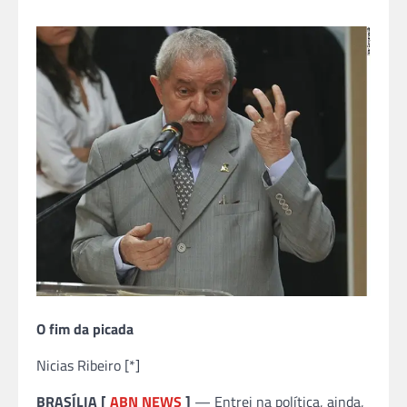
O fim da picada
Nicias Ribeiro [*]
BRASÍLIA [
ABN NEWS
]
— Entrei na política, ainda,