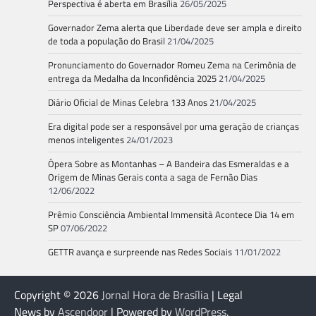
Perspectiva é aberta em Brasília
26/05/2025
Governador Zema alerta que Liberdade deve ser ampla e direito
de toda a população do Brasil
21/04/2025
Pronunciamento do Governador Romeu Zema na Cerimônia de
entrega da Medalha da Inconfidência 2025
21/04/2025
Diário Oficial de Minas Celebra 133 Anos
21/04/2025
Era digital pode ser a responsável por uma geração de crianças
menos inteligentes
24/01/2023
Ópera Sobre as Montanhas – A Bandeira das Esmeraldas e a
Origem de Minas Gerais conta a saga de Fernão Dias
12/06/2022
Prêmio Consciência Ambiental Immensità Acontece Dia 14 em
SP
07/06/2022
GETTR avança e surpreende nas Redes Sociais
11/01/2022
Copyright © 2026
Jornal Hora de Brasília
| Legal
News by
Ascendoor
| Powered by
WordPress
.