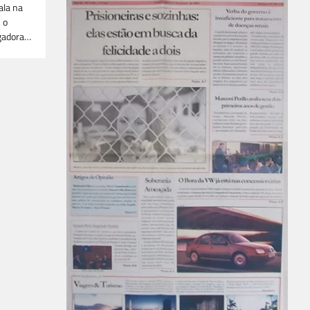
ala na
 o
rgadora…