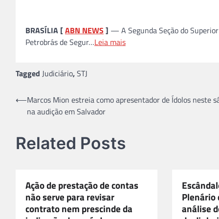
BRASÍLIA [
ABN NEWS
]
— A Segunda Seção do Superior Tr
Petrobrás de Segur…
Leia mais
Tagged
Judiciário
,
STJ
Navegação
⟵
Marcos Mion estreia como apresentador de Ídolos neste s
na audição em Salvador
de
Post
Related Posts
Ação de prestação de contas
Escândal
não serve para revisar
Plenário 
contrato nem prescinde da
análise 