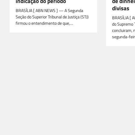
indicação do período
de dinhei
divisas
BRASÍLIA [ ABN NEWS ] — A Segunda
Seção do Superior Tribunal de Justiça (STJ)
BRASÍLIA [ 
firmou o entendimento de que,…
do Supremo T
concluiram, 
segunda-feir