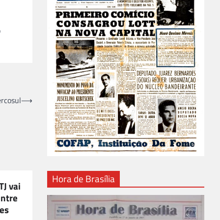
o
rcosul
⟶
Hora de Brasília
J vai
entre
res