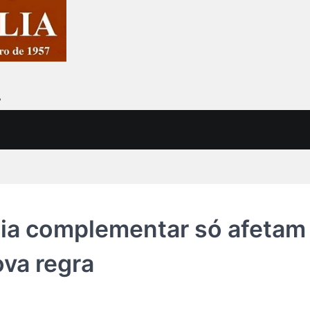
7
ia complementar só afetam
ova regra