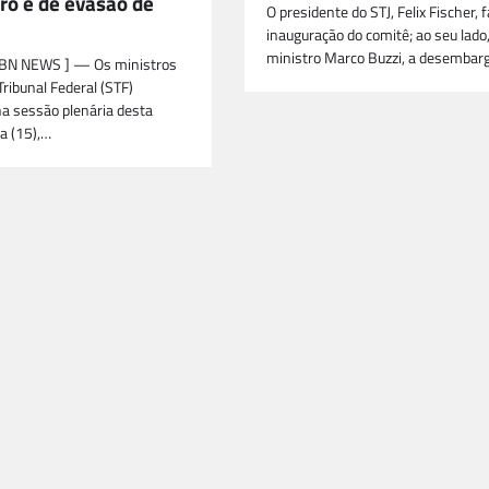
ro e de evasão de
O presidente do STJ, Felix Fischer, f
inauguração do comitê; ao seu lado,
ministro Marco Buzzi, a desemba
ABN NEWS ] — Os ministros
ribunal Federal (STF)
na sessão plenária desta
a (15),…