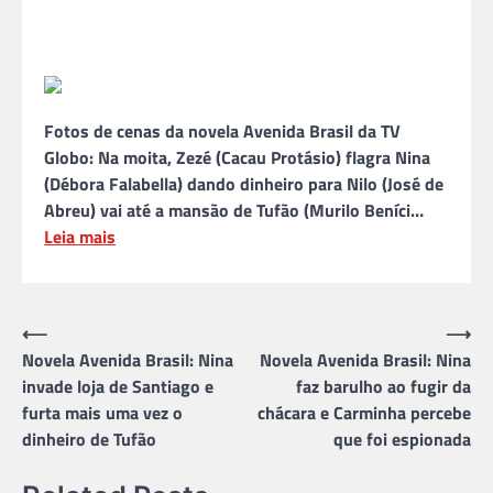
Fotos de cenas da novela Avenida Brasil da TV
Globo: Na moita, Zezé (Cacau Protásio) flagra Nina
(Débora Falabella) dando dinheiro para Nilo (José de
Abreu) vai até a mansão de Tufão (Murilo Beníci…
Leia mais
Navegação
⟵
⟶
Novela Avenida Brasil: Nina
Novela Avenida Brasil: Nina
de
invade loja de Santiago e
faz barulho ao fugir da
Post
furta mais uma vez o
chácara e Carminha percebe
dinheiro de Tufão
que foi espionada